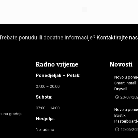
Trebate ponudu ili dodatne informacije?
Kontaktirajte nas
Radno vrijeme
Novosti
Ponedjeljak – Petak:
Novo u ponu
Smart Install
07:00 – 20:00
Drywall
Subota:
20/07/20
07:00 – 14:00
Novo u ponu
 suhu gradnju
Bostik
Nedjelja:
Plasterboard-
Ne radimo
12/06/20