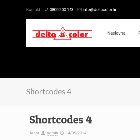
Kontakt
0800 200 143
info@deltacolor.hr
Naslovna
Shortcodes 4
Shortcodes 4
Autor
admin
14/05/2014