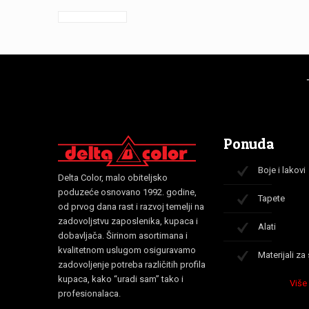
Ponuda
Boje i lakovi
Delta Color, malo obiteljsko
poduzeće osnovano 1992. godine,
Tapete
od prvog dana rast i razvoj temelji na
zadovoljstvu zaposlenika, kupaca i
Alati
dobavljača. Širinom asortimana i
kvalitetnom uslugom osiguravamo
Materijali za
zadovoljenje potreba različitih profila
kupaca, kako “uradi sam” tako i
Više
profesionalaca.