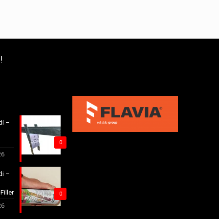
!
di –
0
26
di –
Filler
0
26