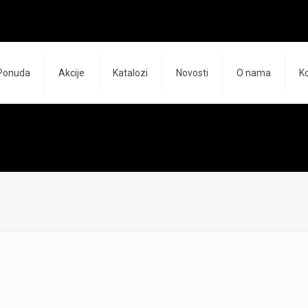
Ponuda
Akcije
Katalozi
Novosti
O nama
K