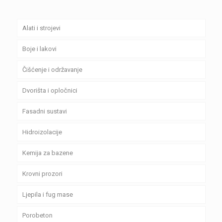
Alati i strojevi
Boje i lakovi
Čišćenje i održavanje
Dvorišta i opločnici
Fasadni sustavi
Hidroizolacije
Kemija za bazene
Krovni prozori
Ljepila i fug mase
Porobeton