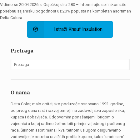
Vidimo se 20.04.2026. u Osječkoj ulici 280 – informirajte se i iskoristite
posebnu sajamsku pogodnost uz 20% popusta na kompletan asortiman
Delta Colora.
Istraži Knauf Insulation
Pretraga
O nama
Delta Color, malo obiteljsko poduzeće osnovano 1992. godine,
od prvog dana rast i razvoj temelji na zadovoljstvu zaposlenika,
kupaca i dobavljača. Odgovornim ponašanjem i brigom o
zajednici u kojoj radimo želimo biti primjer vrijednog i poštenog
rada. Širinom asortimana i kvalitetnom uslugom osiguravamo
zadovoljenje potreba različitih profila kupaca, kako “uradi sam”