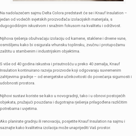
Na nadolazećem sajmu Delta Colora predstavit će se i Knauf Insulation –
jedan od vodećih svjetskih proizvođača izolacijskih materijala, s
dugogodišnjim iskustvom i snažnim fokusom na kvalitetu i održivost.
Njihova rješenja obuhvaćaju izolaciju od kamene, staklene i drvene vune,
osmišljenu kako bi osigurala vrhunsku toplinsku, zvučnu i protupožarnu
zaštitu u stambenim i industrijskim objektima.
S više od 40 godina iskustva i prisutnošću u preko 40 zemalja, Knauf
Insulation kontinuirano razvija proizvode koji odgovaraju suvremenim
zahtjevima gradnje – od energetske učinkovitosti do povećanja sigurnosti i
udobnosti prostora.
Njihovi sustavi koriste se kako u novogradnji, tako i u obnovi postojećih
objekata, pružajući pouzdana i dugotrajna rješenja prilagođena različitim
potrebama i uvjetima.
Ako planirate gradnju ili renovaciju, posjetite Knauf Insulation na sajmu i
saznajte kako kvalitetna izolacija može unaprijediti Vaš prostor.